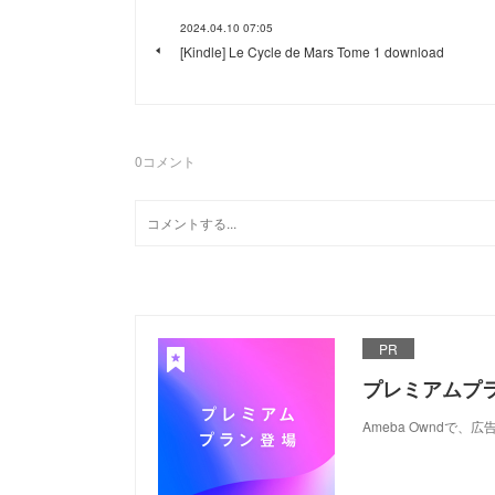
2024.04.10 07:05
[Kindle] Le Cycle de Mars Tome 1 download
0
コメント
PR
プレミアムプ
Ameba Ownd