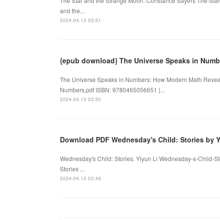
The Star and the Strange Moon. Constance Sayers The-Star
and the...
2024.04.13 03:51
{epub download} The Universe Speaks in Numb
The Universe Speaks in Numbers: How Modern Math Reveal
Numbers.pdf ISBN: 9780465056651 |...
2024.04.13 03:50
Download PDF Wednesday's Child: Stories by Y
Wednesday's Child: Stories. Yiyun Li Wednesday-s-Child-S
Stories ...
2024.04.13 03:49