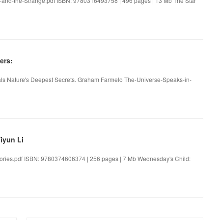
-and-the-Strange.pdf ISBN: 9780316493758 | 496 pages | 13 Mb The Star
ers:
s Nature's Deepest Secrets. Graham Farmelo The-Universe-Speaks-in-
iyun Li
tories.pdf ISBN: 9780374606374 | 256 pages | 7 Mb Wednesday's Child: