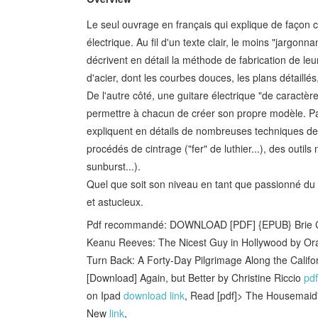
Le seul ouvrage en français qui explique de façon co
électrique. Au fil d'un texte clair, le moins "jargon
décrivent en détail la méthode de fabrication de leu
d'acier, dont les courbes douces, les plans détaillés,
De l'autre côté, une guitare électrique "de caractèr
permettre à chacun de créer son propre modèle. Pas
expliquent en détails de nombreuses techniques de tr
procédés de cintrage ("fer" de luthier...), des outils
sunburst...).
Quel que soit son niveau en tant que passionné du t
et astucieux.
Pdf recommandé: DOWNLOAD [PDF] {EPUB} Brie Car
Keanu Reeves: The Nicest Guy in Hollywood by Or
Turn Back: A Forty-Day Pilgrimage Along the Calif
[Download] Again, but Better by Christine Riccio
pdf
on Ipad
download link
, Read [pdf]> The Housemaid
New
link
,