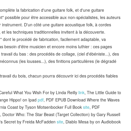
mplète la fabrication d'une guitare folk, et d'une guitare
nant" possible pour être accessible aux non-spécialistes, les auteurs
r instrument. D'un côté une guitare acoustique folk, à cordes
 et les techniques traditionnelles invitent à la découverte.
e" dont le procédé de fabrication, facilement adaptable, va
 besoin d'être musicien et encore moins luthier : ces pages
avail du bas : des procédés de collage, (ciel d'ébéniste...), des
 méconnus (les lousses...), des finitions particulières (le dégradé
ravail du bois, chacun pourra découvrir ici des procédés fiables
eful What You Wish For by Linda Reilly
link
, The Little Guide to
ange Hippo! on Ipad
pdf
, PDF EPUB Download Where the Waves
ornia Coast by Tyson Motsenbocker Full Book
site
, PDF
, Doctor Who: The Star Beast (Target Collection) by Gary Russell
's Secret by Freida McFadden
site
, Diablo Mesa by on Audiobook